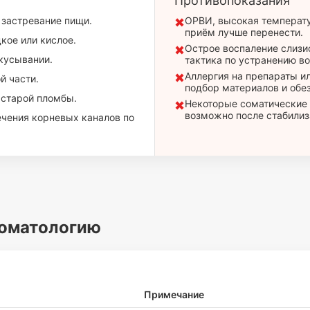
Противопоказания
, застревание пищи.
ОРВИ, высокая температу
✖
приём лучше перенести.
кое или кислое.
Острое воспаление слизи
✖
акусывании.
тактика по устранению в
Аллергия на препараты и
✖
й части.
подбор материалов и обе
 старой пломбы.
Некоторые соматические 
✖
возможно после стабилиз
ечения корневых каналов по
томатологию
Примечание