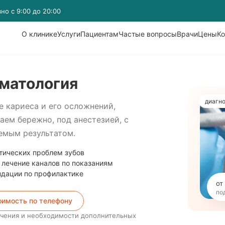
о с 9:00 до 20:00
О клинике
Услуги
Пациентам
Частые вопросы
Врачи
Цены
Ко
матология
диагно
е кариеса и его осложнений,
аем бережно, под анестезией, с
емым результатом.
втических проблем зубов
лечение каналов по показаниям
ндации по профилактике
от
по
оимость по телефону
лечения и необходимости дополнительных