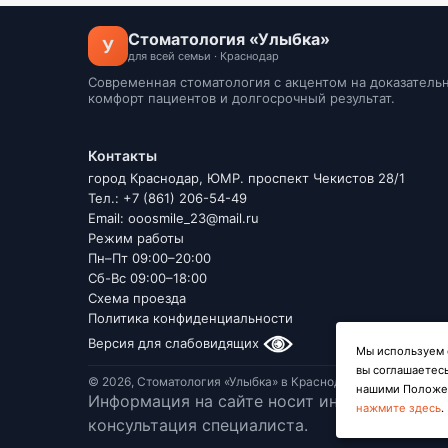
Стоматология «Улыбка»
У
для всей семьи · Краснодар
Современная стоматология с акцентом на доказатель
комфорт пациентов и долгосрочный результат.
Контакты
город Краснодар, ЮМР. проспект Чекистов 28/1
Тел.: +7 (861) 206-54-49
Email: ooosmile_23@mail.ru
Режим работы
Пн–Пт 09:00–20:00
Сб-Вс 09:00–18:00
Схема проезда
Политика конфиденциальности
Версия для слабовидящих
Мы используем ф
вы соглашаетесь
© 2026, Стоматология «Улыбка» в Краснодаре.
нашими Положен
Информация на сайте носит информационный
нажмите здесь
.
консультация специалиста.