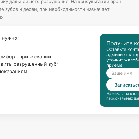
ику дальнейшего разрушения. На консультации врач
е зубов и дёсен, при необходимости назначает
я.
 нужно:
Получите к
Оставьте конт
администратор
комфорт при жевании;
уточнит жалоб
вить разрушенный зуб;
приёма.
показаниям.
Записатьс
Нажимая на кнопк
персональных да